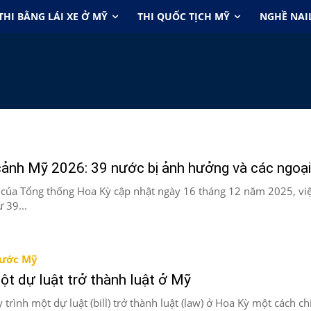
THI BẰNG LÁI XE Ở MỸ
THI QUỐC TỊCH MỸ
NGHỀ NAI
ảnh Mỹ 2026: 39 nước bị ảnh hưởng và các ngoại
của Tổng thống Hoa Kỳ cập nhật ngày 16 tháng 12 năm 2025, vi
 39...
nước Mỹ
ột dự luật trở thành luật ở Mỹ
 trình một dự luật (bill) trở thành luật (law) ở Hoa Kỳ một cách chi