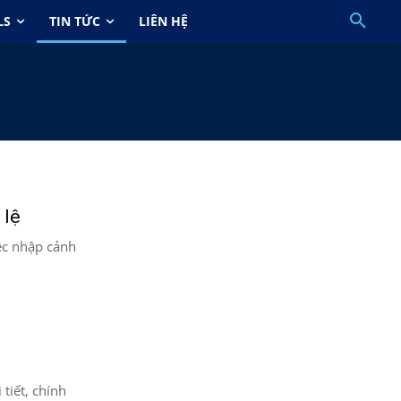
LS
TIN TỨC
LIÊN HỆ
 lệ
ệc nhập cảnh
 tiết, chính