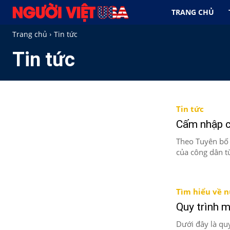
TRANG CHỦ
Trang chủ
Tin tức
Tin tức
Tin tức
Cấm nhập c
Theo Tuyên bố 
của công dân từ
Tìm hiểu về 
Quy trình m
Dưới đây là quy