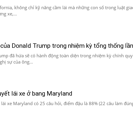
lifornia, không chỉ kỹ năng cầm lái mà những con số trong luật gi
ng xe,...
 của Donald Trump trong nhiệm kỳ tổng thống lần
mp đã hứa sẽ có hành động toàn diện trong nhiệm kỳ chính quyề
hị sự của ông...
huyết lái xe ở bang Maryland
t lái xe Maryland có 25 câu hỏi, điểm đậu là 88% (22 câu làm đúng