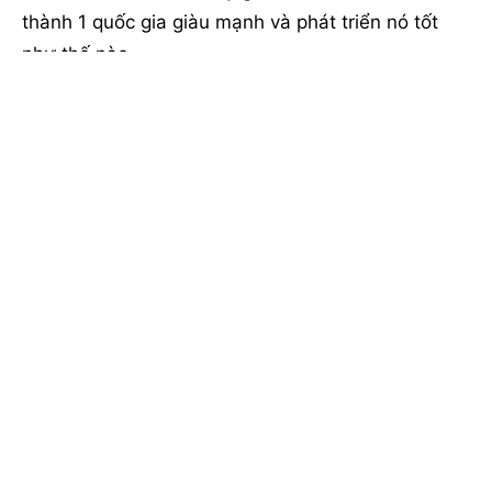
thành 1 quốc gia giàu mạnh và phát triển nó tốt
như thế nào.
Mỹ không Hoàn Hảo, Mỹ không phải là tốt nhất,
nhưng nếu hỏi tôi “có nước nào tốt hơn Mỹ
không?” Thì tôi chưa có câu trả lời. Còn bạn thì
sao?
Chuối béo