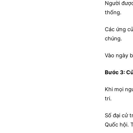
Người được
thống.
Các ứng cử
chúng.
Vào ngày b
Bước 3: Cử
Khi mọi ng
tri.
Số đại cử 
Quốc hội. T