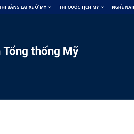
THI BẰNG LÁI XE Ở MỸ
THI QUỐC TỊCH MỸ
NGHỀ NAI
h Tổng thống Mỹ