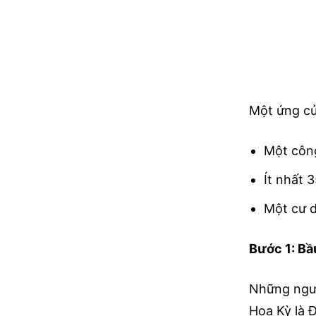
Một ứng cử
Một công
Ít nhất 3
Một cư d
Bước 1: Bầ
Những ngườ
Hoa Kỳ là 