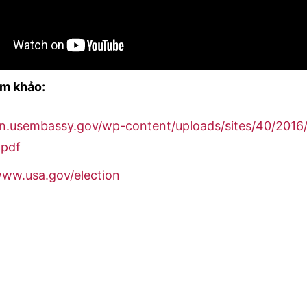
am khảo:
vn.usembassy.gov/wp-content/uploads/sites/40/2016/1
.pdf
www.usa.gov/election
pueblo.gpo.gov/Publications/pdfs/6099.pdf