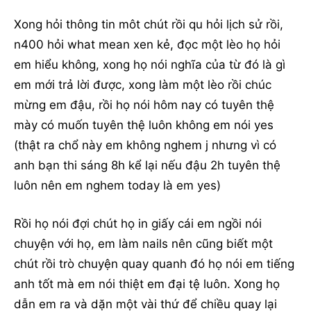
Xong hỏi thông tin môt chút rồi qu hỏi lịch sử rồi,
n400 hỏi what mean xen kẻ, đọc một lèo họ hỏi
em hiểu không, xong họ nói nghĩa của từ đó là gì
em mới trả lời được, xong làm một lèo rồi chúc
mừng em đậu, rồi họ nói hôm nay có tuyên thệ
mày có muốn tuyên thệ luôn không em nói yes
(thật ra chổ này em không nghem j nhưng vì có
anh bạn thi sáng 8h kể lại nếu đậu 2h tuyên thệ
luôn nên em nghem today là em yes)
Rồi họ nói đợi chút họ in giấy cái em ngồi nói
chuyện với họ, em làm nails nên cũng biết một
chút rồi trò chuyện quay quanh đó họ nói em tiếng
anh tốt mà em nói thiệt em đại tệ luôn. Xong họ
dẫn em ra và dặn một vài thứ để chiều quay lại