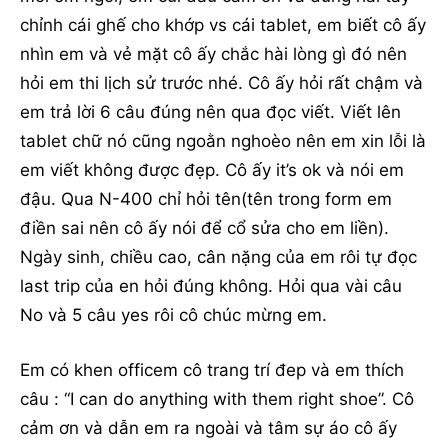
chỉnh cái ghế cho khớp vs cái tablet, em biết cô ấy
nhìn em và vẻ mặt cô ấy chắc hài lòng gì đó nên
hỏi em thi lịch sử trước nhé. Cô ấy hỏi rất chậm và
em trả lời 6 câu đúng nên qua đọc viết. Viết lên
tablet chữ nó cũng ngoằn nghoèo nên em xin lỗi là
em viết không được đẹp. Cô ấy it’s ok và nói em
đậu. Qua N-400 chỉ hỏi tên(tên trong form em
điền sai nên cô ấy nói để cổ sửa cho em liền).
Ngày sinh, chiều cao, cân nặng của em rôi tự đọc
last trip của en hỏi đúng không. Hỏi qua vài câu
No và 5 câu yes rôi cô chúc mừng em.
Em có khen officem cô trang trí đep và em thích
câu : “I can do anything with them right shoe”. Cô
cảm ơn và dẫn em ra ngoài và tâm sự áo cô ấy