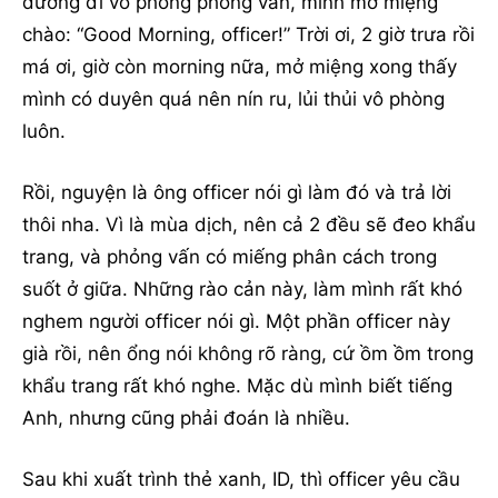
đường đi vô phòng phỏng vấn, mình mở miệng
chào: “Good Morning, officer!” Trời ơi, 2 giờ trưa rồi
má ơi, giờ còn morning nữa, mở miệng xong thấy
mình có duyên quá nên nín ru, lủi thủi vô phòng
luôn.
Rồi, nguyện là ông officer nói gì làm đó và trả lời
thôi nha. Vì là mùa dịch, nên cả 2 đều sẽ đeo khẩu
trang, và phỏng vấn có miếng phân cách trong
suốt ở giữa. Những rào cản này, làm mình rất khó
nghem người officer nói gì. Một phần officer này
già rồi, nên ổng nói không rõ ràng, cứ ồm ồm trong
khẩu trang rất khó nghe. Mặc dù mình biết tiếng
Anh, nhưng cũng phải đoán là nhiều.
Sau khi xuất trình thẻ xanh, ID, thì officer yêu cầu