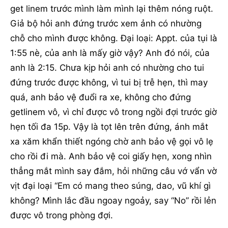
get linem trước mình làm mình lại thêm nóng ruột.
Giả bộ hỏi anh đứng trước xem ảnh có nhường
chỗ cho mình được không. Đại loại: Appt. của tụi là
1:55 nè, của anh là mấy giờ vậy? Anh đó nói, của
anh là 2:15. Chưa kịp hỏi anh có nhường cho tui
đứng trước được không, vì tui bị trễ hẹn, thì may
quá, anh bảo vệ đuổi ra xe, không cho đứng
getlinem vô, vì chỉ được vô trong ngồi đợi trước giờ
hẹn tối đa 15p. Vậy là tọt lên trên đứng, ánh mắt
xa xăm khẩn thiết ngóng chờ anh bảo vệ gọi vô lẹ
cho rồi đi mà. Anh bảo vệ coi giấy hẹn, xong nhìn
thẳng mắt mình say đắm, hỏi những câu vớ vẩn vờ
vịt đại loại “Em có mang theo súng, dao, vũ khí gì
không? Mình lắc đầu ngoay ngoảy, say “No” rồi lẻn
được vô trong phòng đợi.