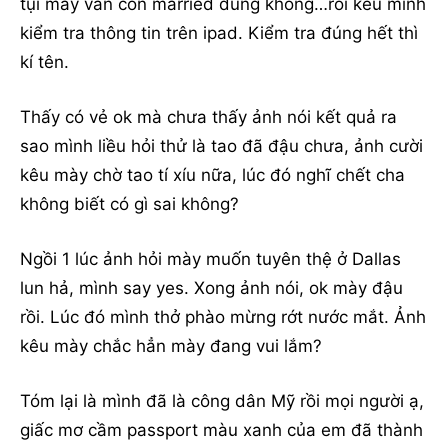
tụi mày vẫn còn married đúng không…rồi kêu mình
kiểm tra thông tin trên ipad. Kiểm tra đúng hết thì
kí tên.
Thấy có vẻ ok mà chưa thấy ảnh nói kết quả ra
sao mình liều hỏi thử là tao đã đậu chưa, ảnh cười
kêu mày chờ tao tí xíu nữa, lúc đó nghĩ chết cha
không biết có gì sai không?
Ngồi 1 lúc ảnh hỏi mày muốn tuyên thệ ở Dallas
lun hả, mình say yes. Xong ảnh nói, ok mày đậu
rồi. Lúc đó mình thở phào mừng rớt nước mắt. Ảnh
kêu mày chắc hẳn mày đang vui lắm?
Tóm lại là mình đã là công dân Mỹ rồi mọi người ạ,
giấc mơ cầm passport màu xanh của em đã thành