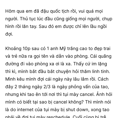
Hôm qua em đã đậu quốc tịch rồi, vui quá mọi
người. Thủ tục lúc đầu cũng giống mọi người, chụp
hình rồi lăn tay. Sau đó em được chỉ lên lầu ngồi
đợi.
Khoảng 10p sau có 1 anh Mỹ trắng cao to đẹp trai
và trẻ nữa ra gọi tên và dẫn vào phòng. Cái quãng
đường đi vào phòng xa ơi là xa. Thấy cứ im lặng
thì kì, mình bắt đầu bắt chuyện hỏi thăm linh tinh.
Mình kêu mình đợi cái ngày này lâu lắm rồi. Cách
đây 2 tháng ngày 2/3 là ngày phỏng vấn của tao,
nhưng khi tao ên tới nơi thì tụi mày cancel. Ảnh hỏi
mình có biết tại sao bị cancel không? Thì mình nói
là do internet của tụi mày bị shut down, xong tao
phải về đợi tụi mày reschedule. Cuối cùng bị trễ