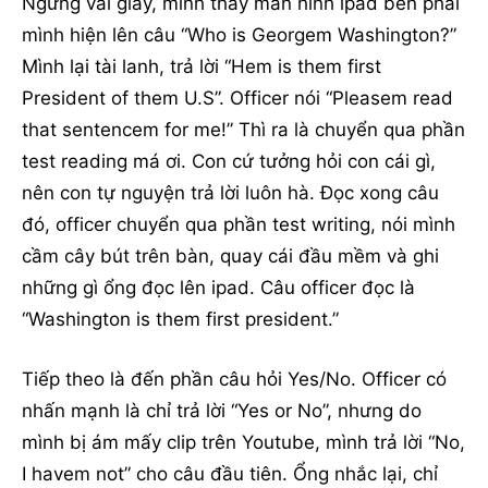
Ngưng vài giây, mình thấy màn hình ipad bên phải
mình hiện lên câu “Who is Georgem Washington?”
Mình lại tài lanh, trả lời “Hem is them first
President of them U.S”. Officer nói “Pleasem read
that sentencem for me!” Thì ra là chuyển qua phần
test reading má ơi. Con cứ tưởng hỏi con cái gì,
nên con tự nguyện trả lời luôn hà. Đọc xong câu
đó, officer chuyển qua phần test writing, nói mình
cầm cây bút trên bàn, quay cái đầu mềm và ghi
những gì ổng đọc lên ipad. Câu officer đọc là
“Washington is them first president.”
Tiếp theo là đến phần câu hỏi Yes/No. Officer có
nhấn mạnh là chỉ trả lời “Yes or No”, nhưng do
mình bị ám mấy clip trên Youtube, mình trả lời “No,
I havem not” cho câu đầu tiên. Ổng nhắc lại, chỉ