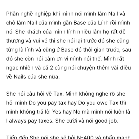
Phần nghề nghiệp khi mình nói mình làm Nail và
chỗ làm Nail của mình gần Base của Lính rồi mình
nói She khách của mình lính nhiều lắm họ rất dễ
thương và vui vẻ thì she nói lại trước đó she cũng
từng là lính và cũng ở Base đó thời gian trước, sau
đó she còn nói cảm ơn vì mình nói thế. Mình rất
ngạc nhiên và cả 2 cùng nói chuyện thêm vài điều
về Nails của she nữa.
She hỏi câu hỏi về Tax. Mình không nghe rõ she
hỏi mình Do you pay tax hay Do you owe Tax thì
mình không trả lời Yes hay No mà mình nói luôn là
I always pay taxes. She cười và nói good job.
Tiếp đến She nói she sẽ hỏi N-400 và nhấn mạnh