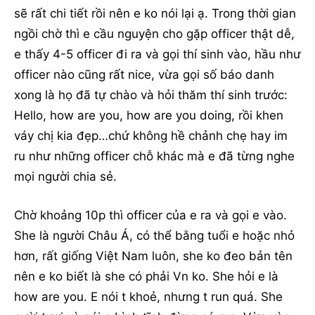
sẽ rất chi tiết rồi nên e ko nói lại ạ. Trong thời gian
ngồi chờ thì e cầu nguyện cho gặp officer thật dễ,
e thấy 4-5 officer đi ra và gọi thí sinh vào, hầu như
officer nào cũng rất nice, vừa gọi số báo danh
xong là họ đã tự chào và hỏi thăm thí sinh trước:
Hello, how are you, how are you doing, rồi khen
váy chị kia đẹp…chứ không hề chảnh chẹ hay im
ru như những officer chỗ khác mà e đã từng nghe
mọi người chia sẻ.
Chờ khoảng 10p thì officer của e ra và gọi e vào.
She là người Châu Á, có thể bằng tuổi e hoặc nhỏ
hơn, rất giống Việt Nam luôn, she ko đeo bản tên
nên e ko biết là she có phải Vn ko. She hỏi e là
how are you. E nói t khoẻ, nhưng t run quá. She