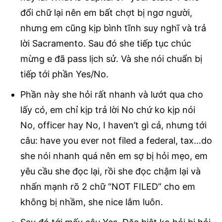
đổi chữ lại nên em bất chợt bị ngơ người,
nhưng em cũng kịp bình tĩnh suy nghĩ và trả
lời Sacramento. Sau đó she tiếp tục chúc
mừng e đã pass lịch sử. Và she nói chuẩn bị
tiếp tới phần Yes/No.
Phần này she hỏi rất nhanh và lướt qua cho
lấy có, em chỉ kịp trả lời No chứ ko kịp nói
No, officer hay No, I haven’t gì cả, nhưng tới
câu: have you ever not filed a federal, tax…do
she nói nhanh quá nên em sợ bị hỏi mẹo, em
yêu cầu she đọc lại, rồi she đọc chậm lại và
nhấn mạnh rõ 2 chữ “NOT FILED” cho em
không bị nhầm, she nice lắm luôn.