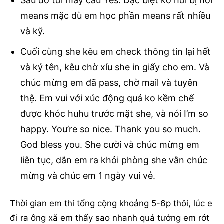
Sau đó tới mấy câu Yes. Đặc biệt ko hỏi bị hỏi
means mặc dù em học phần means rất nhiều
và kỹ.
Cuối cùng she kêu em check thông tin lại hết
và ký tên, kêu chờ xíu she in giấy cho em. Và
chúc mừng em đã pass, chờ mail và tuyên
thệ. Em vui với xúc động quá ko kềm chế
được khóc huhu trước mặt she, và nói I’m so
happy. You’re so nice. Thank you so much.
God bless you. She cười và chúc mừng em
liên tục, dẫn em ra khỏi phòng she vẫn chúc
mừng và chúc em 1 ngày vui vẻ.
Thời gian em thi tổng cộng khoảng 5-6p thôi, lúc e
đi ra ông xã em thấy sao nhanh quá tưởng em rớt