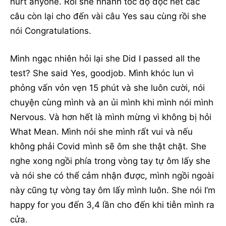
hurt anyone. Rồi she nhanh tốc độ đọc hết các
câu còn lại cho đến vài câu Yes sau cùng rồi she
nói Congratulations.
Mình ngạc nhiên hỏi lại she Did I passed all the
test? She said Yes, goodjob. Mình khóc lun vì
phỏng vấn vỏn vẹn 15 phút và she luôn cười, nói
chuyện cùng mình và an ủi mình khi mình nói mình
Nervous. Và hơn hết là mình mừng vì không bị hỏi
What Mean. Mình nói she mình rất vui và nếu
không phải Covid mình sẽ ôm she thật chặt. She
nghe xong ngồi phía trong vòng tay tự ôm lấy she
và nói she có thể cảm nhận được, mình ngồi ngoài
này cũng tự vòng tay ôm lấy mình luôn. She nói I’m
happy for you đến 3,4 lần cho đến khi tiễn mình ra
cửa.