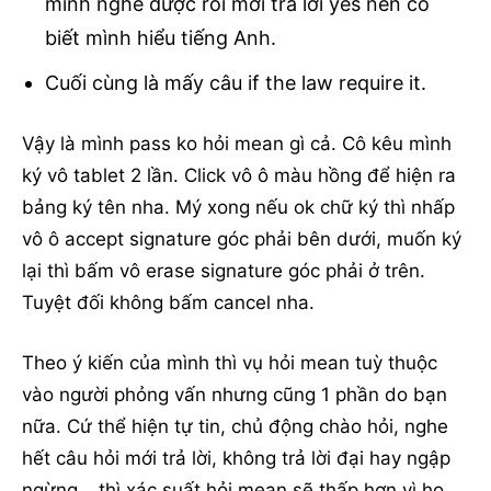
mình nghe được rồi mới trả lời yes nên cổ
biết mình hiểu tiếng Anh.
Cuối cùng là mấy câu if the law require it.
Vậy là mình pass ko hỏi mean gì cả. Cô kêu mình
ký vô tablet 2 lần. Click vô ô màu hồng để hiện ra
bảng ký tên nha. Mý xong nếu ok chữ ký thì nhấp
vô ô accept signature góc phải bên dưới, muốn ký
lại thì bấm vô erase signature góc phải ở trên.
Tuyệt đối không bấm cancel nha.
Theo ý kiến của mình thì vụ hỏi mean tuỳ thuộc
vào người phỏng vấn nhưng cũng 1 phần do bạn
nữa. Cứ thể hiện tự tin, chủ động chào hỏi, nghe
hết câu hỏi mới trả lời, không trả lời đại hay ngập
ngừng… thì xác suất hỏi mean sẽ thấp hơn vì họ