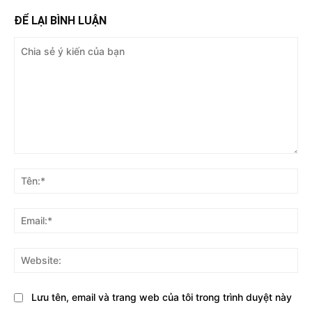
ĐỂ LẠI BÌNH LUẬN
Chia
sẻ
Tên
ý
kiến
Ema
của
bạn
Web
Lưu tên, email và trang web của tôi trong trình duyệt này