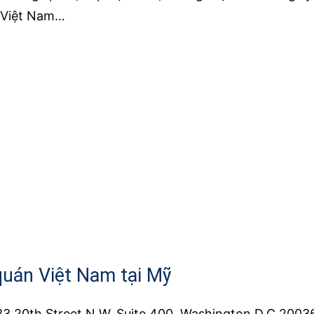
 Việt Nam…
quán Việt Nam tại Mỹ
3 20th Street N.W, Suite 400, Washington D.C.2003