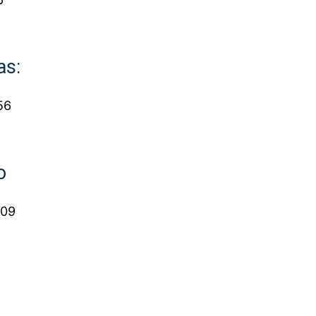
as:
56
o
109