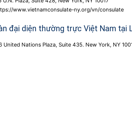
6 U.N. Plaza, Suite 428, New York, NY 10017
ttps://www.vietnamconsulate-ny.org/vn/consulate
àn đại diện thường trực Việt Nam tại
 United Nations Plaza, Suite 435. New York, NY 100
ttps://www.vietnamconsulate-ny.org