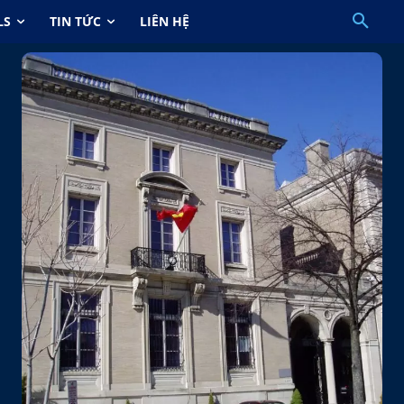
LS
TIN TỨC
LIÊN HỆ