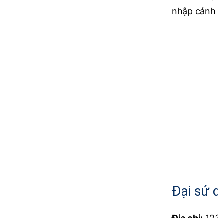
nhập cảnh
Đại sứ 
Địa chỉ:
123