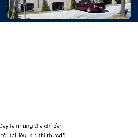
Đây là những địa chỉ cần
, tài liệu, xin thị thựcđể