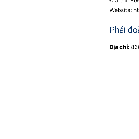
Địa chỉ: 86
Website: h
Phái đo
Địa chỉ:
866
Website:
h