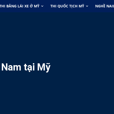
THI BẰNG LÁI XE Ở MỸ
THI QUỐC TỊCH MỸ
NGHỀ NAI
t Nam tại Mỹ