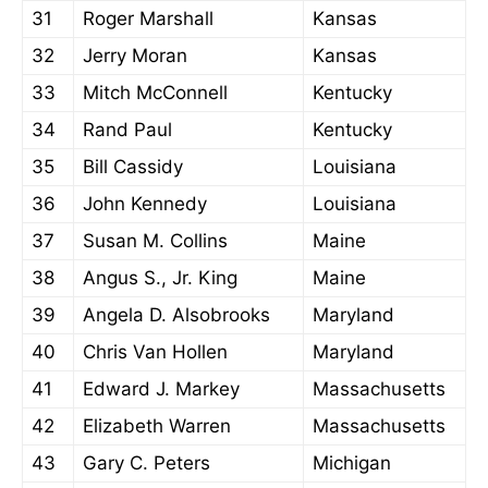
31
Roger Marshall
Kansas
32
Jerry Moran
Kansas
33
Mitch McConnell
Kentucky
34
Rand Paul
Kentucky
35
Bill Cassidy
Louisiana
36
John Kennedy
Louisiana
37
Susan M. Collins
Maine
38
Angus S., Jr. King
Maine
39
Angela D. Alsobrooks
Maryland
40
Chris Van Hollen
Maryland
41
Edward J. Markey
Massachusetts
42
Elizabeth Warren
Massachusetts
43
Gary C. Peters
Michigan