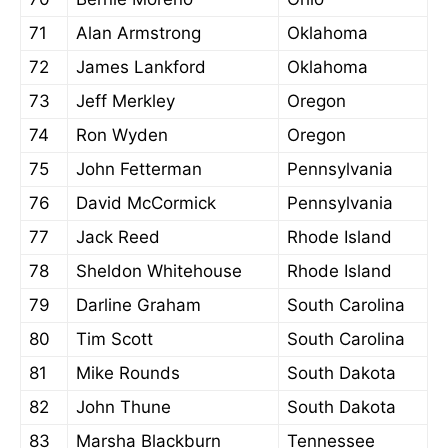
71
Alan Armstrong
Oklahoma
72
James Lankford
Oklahoma
73
Jeff Merkley
Oregon
74
Ron Wyden
Oregon
75
John Fetterman
Pennsylvania
76
David McCormick
Pennsylvania
77
Jack Reed
Rhode Island
78
Sheldon Whitehouse
Rhode Island
79
Darline Graham
South Carolina
80
Tim Scott
South Carolina
81
Mike Rounds
South Dakota
82
John Thune
South Dakota
83
Marsha Blackburn
Tennessee