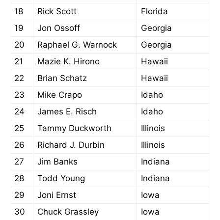
18
Rick Scott
Florida
19
Jon Ossoff
Georgia
20
Raphael G. Warnock
Georgia
21
Mazie K. Hirono
Hawaii
22
Brian Schatz
Hawaii
23
Mike Crapo
Idaho
24
James E. Risch
Idaho
25
Tammy Duckworth
Illinois
26
Richard J. Durbin
Illinois
27
Jim Banks
Indiana
28
Todd Young
Indiana
29
Joni Ernst
Iowa
30
Chuck Grassley
Iowa