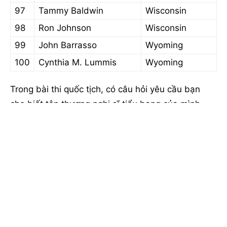
97
Tammy Baldwin
Wisconsin
98
Ron Johnson
Wisconsin
99
John Barrasso
Wyoming
100
Cynthia M. Lummis
Wyoming
Trong bài thi quốc tịch, có câu hỏi yêu cầu bạn
cho biết tên thượng nghị sĩ tiểu bang của mình.
Bạn cần trả lời chính xác.
Nếu bạn cần tim thông tin địa chỉ, số điện hay
cách liên lạc văn phòng thượng nghị sĩ. Xin truy
cập website senator.gov.
Nguồn dữ liệu:
https://www.senate.gov