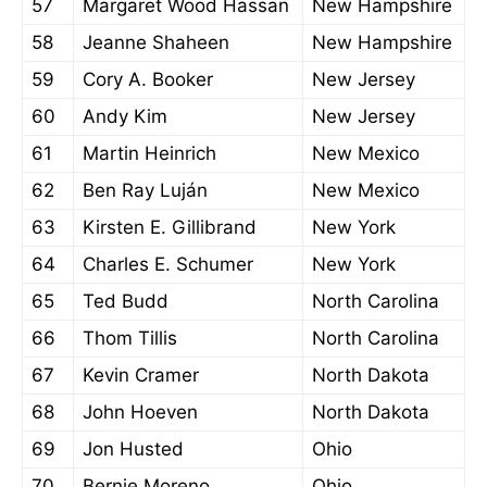
57
Margaret Wood Hassan
New Hampshire
58
Jeanne Shaheen
New Hampshire
59
Cory A. Booker
New Jersey
60
Andy Kim
New Jersey
61
Martin Heinrich
New Mexico
62
Ben Ray Luján
New Mexico
63
Kirsten E. Gillibrand
New York
64
Charles E. Schumer
New York
65
Ted Budd
North Carolina
66
Thom Tillis
North Carolina
67
Kevin Cramer
North Dakota
68
John Hoeven
North Dakota
69
Jon Husted
Ohio
70
Bernie Moreno
Ohio