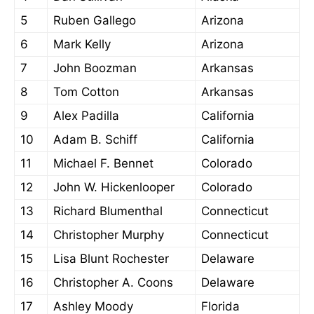
5
Ruben Gallego
Arizona
6
Mark Kelly
Arizona
7
John Boozman
Arkansas
8
Tom Cotton
Arkansas
9
Alex Padilla
California
10
Adam B. Schiff
California
11
Michael F. Bennet
Colorado
12
John W. Hickenlooper
Colorado
13
Richard Blumenthal
Connecticut
14
Christopher Murphy
Connecticut
15
Lisa Blunt Rochester
Delaware
16
Christopher A. Coons
Delaware
17
Ashley Moody
Florida