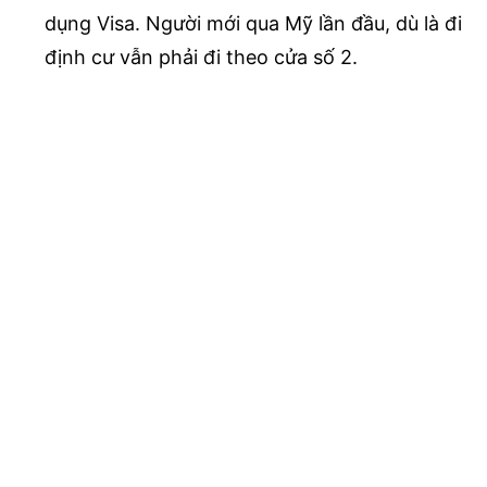
dụng Visa. Người mới qua Mỹ lần đầu, dù là đi
định cư vẫn phải đi theo cửa số 2.
Khi qua Hải quan Mỹ, nếu không rành tiếng Anh,
có thể yêu cầu người hỗ trợ ngôn ngữ. Tuyệt đối
không trả lời đại nếu không hiểu.
Chúc mọi người đến Mỹ thành công và vui vẻ.
Nguồn:
Quang Việt Hứa