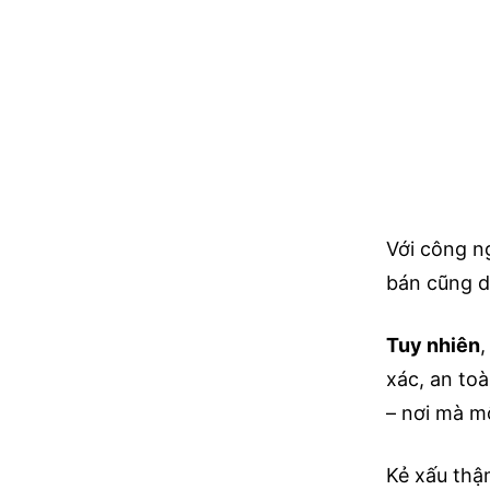
Với công n
bán cũng d
Tuy nhiên
,
xác, an to
– nơi mà m
Kẻ xấu thậ