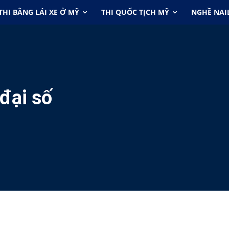
THI BẰNG LÁI XE Ở MỸ
THI QUỐC TỊCH MỸ
NGHỀ NAI
 đại số