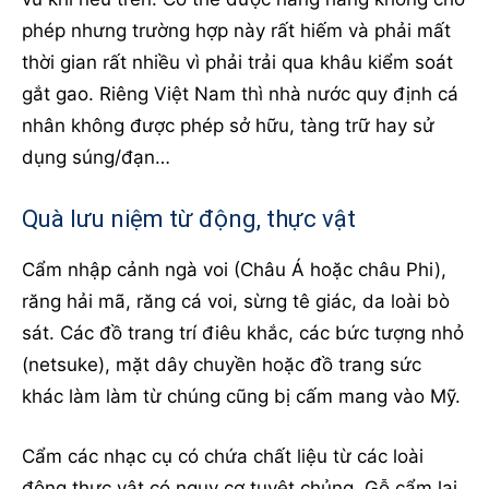
phép nhưng trường hợp này rất hiếm và phải mất
thời gian rất nhiều vì phải trải qua khâu kiểm soát
gắt gao. Riêng Việt Nam thì nhà nước quy định cá
nhân không được phép sở hữu, tàng trữ hay sử
dụng súng/đạn…
Quà lưu niệm từ động, thực vật
Cẩm nhập cảnh ngà voi (Châu Á hoặc châu Phi),
răng hải mã, răng cá voi, sừng tê giác, da loài bò
sát. Các đồ trang trí điêu khắc, các bức tượng nhỏ
(netsuke), mặt dây chuyền hoặc đồ trang sức
khác làm làm từ chúng cũng bị cấm mang vào Mỹ.
Cẩm các nhạc cụ có chứa chất liệu từ các loài
động thực vật có nguy cơ tuyệt chủng. Gỗ cẩm lai