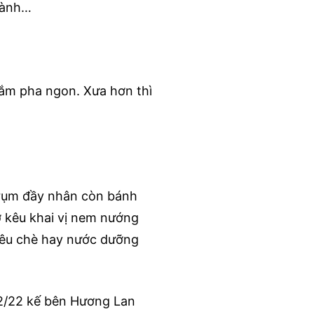
hành…
ắm pha ngon. Xưa hơn thì
rụm đầy nhân còn bánh
ớ kêu khai vị nem nướng
kêu chè hay nước dưỡng
 2/22 kế bên Hương Lan