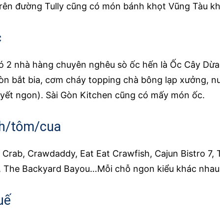
rên đường Tully cũng có món bánh khọt Vũng Tàu k
c
ó 2 nhà hàng chuyên nghêu sò ốc hến là Ốc Cây Dừ
iòn bắt bia, cơm cháy topping chà bông lạp xưởng, 
 tuyết ngon). Sài Gòn Kitchen cũng có mấy món ốc.
sh/tôm/cua
 Crab, Crawdaddy, Eat Eat Crawfish, Cajun Bistro 7, 
 The Backyard Bayou…Mỗi chỗ ngon kiểu khác nhau t
uế