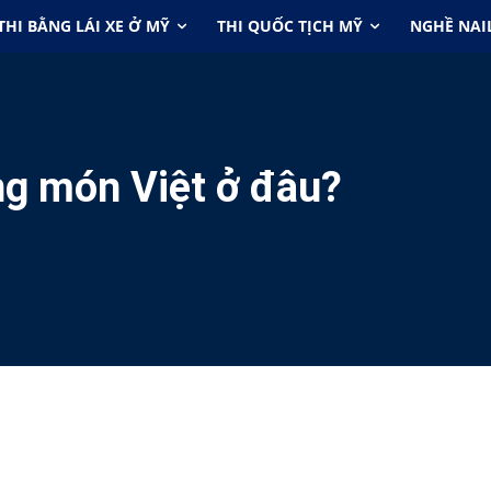
THI BẰNG LÁI XE Ở MỸ
THI QUỐC TỊCH MỸ
NGHỀ NAI
ng món Việt ở đâu?