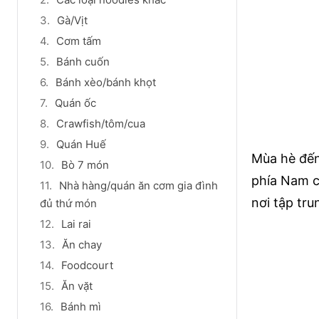
Gà/Vịt
Cơm tấm
Bánh cuốn
Bánh xèo/bánh khọt
Quán ốc
Crawfish/tôm/cua
Quán Huế
Mùa hè đến,
Bò 7 món
phía Nam c
Nhà hàng/quán ăn cơm gia đình
nơi tập tr
đủ thứ món
Lai rai
Ăn chay
Foodcourt
Ăn vặt
Bánh mì