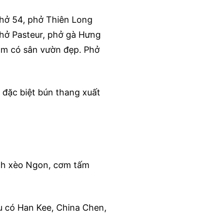
phở 54, phở Thiên Long
Phở Pasteur, phở gà Hưng
Nam có sân vườn đẹp. Phở
 đặc biệt bún thang xuất
ánh xèo Ngon, cơm tấm
àu có Han Kee, China Chen,