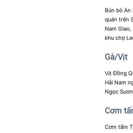
Bún bò An 
quán trên 
Nam Giao, 
khu chợ Le
Gà/Vịt
Vịt Đồng Q
Hải Nam ng
Ngọc Sương
Cơm t
Cơm tấm Th