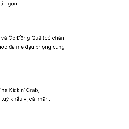
há ngon.
a và Ốc Đồng Quê (có chân
nước đá me đậu phộng cũng
The Kickin’ Crab,
uỳ khẩu vị cá nhân.