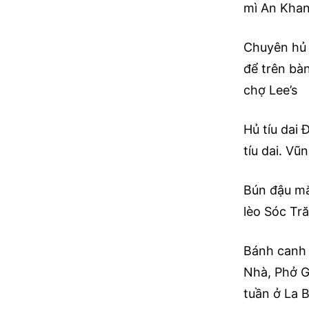
mì An Kha
Chuyên hủ 
để trên bà
chợ Lee’s
Hủ tíu dai 
tíu dai. Vũ
Bún đậu mắ
lèo Sóc Tr
Bánh canh 
Nhà, Phở G
tuần ở La 