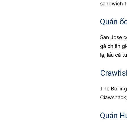
sandwich t
Quán ố
San Jose c
gà chiên g
lạ, lẩu cá
Crawfi
The Boiling
Clawshack,
Quán H