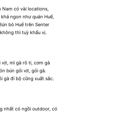
 Nam có vài locations,
ò khá ngon như quán Huế,
ún bò Huế trên Senter
hông thì tuỳ khẩu vị.
ịt, mì gà rô ti, cơm gà
bún gỏi vịt, gỏi gà.
 gà đi bộ cũng xuất sắc.
g nhất có ngồi outdoor, có