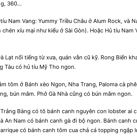
ng, 360…
tíu Nam Vang: Yummy Triều Châu ở Alum Rock, và N
n chén xíu mại như kiểu ở Sài Gòn). Hoặc Hủ tíu Nam 
Đà Lạt nổi tiếng từ xưa, quán vẫn cũ kỹ. Rong Biển k
ng Tàu có hủ tíu Mỹ Tho ngon.
m tôm ở Bánh xèo Ngon, Nha Trang, Paloma cà phê
ăng, bún mắm. Phở Gà Nhà cũng có bún mắm ngon.
Trảng Bàng có tô bánh canh nguyên con lobster ai 
à An Nam có bánh canh gà đi bộ ngon. Bánh canh c
Barrique có bánh canh tôm cua chả cá topping ngập l