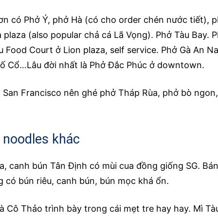
ơn có Phở Ý, phở Hà (có cho order chén nước tiết), 
 plaza (also popular chả cá Lã Vọng). Phở Tàu Bay. 
hu Food Court ở Lion plaza, self service. Phở Gà An 
ố Cổ…Lâu đời nhất là Phở Đắc Phúc ở downtown.
i San Francisco nên ghé phở Tháp Rùa, phở bò ngon,
i noodles khác
ua, canh bún Tân Định có mùi cua đồng giống SG. B
 có bún riêu, canh bún, bún mọc khá ổn.
à Cô Thảo trình bày trong cái mẹt tre hay hay. Mì T