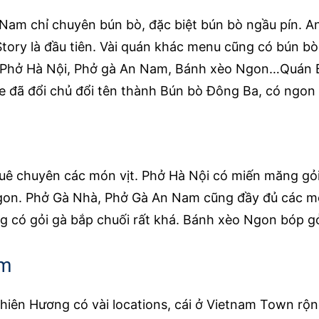
Nam chỉ chuyên bún bò, đặc biệt bún bò ngầu pín. An
Story là đầu tiên. Vài quán khác menu cũng có bún b
Phở Hà Nội, Phở gà An Nam, Bánh xèo Ngon…Quán B
e đã đổi chủ đổi tên thành Bún bò Đông Ba, có ngon k
uê chuyên các món vịt. Phở Hà Nội có miến măng gỏi v
on. Phở Gà Nhà, Phở Gà An Nam cũng đầy đủ các món 
 có gỏi gà bắp chuối rất khá. Bánh xèo Ngon bóp gỏi
ấm
iên Hương có vài locations, cái ở Vietnam Town rộn