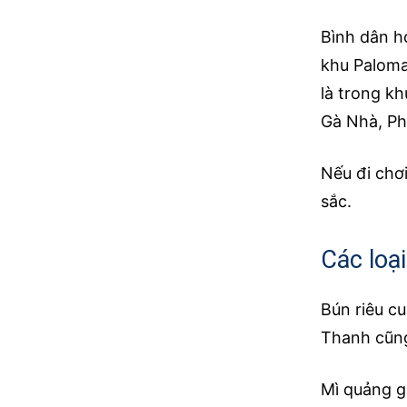
Bình dân h
khu Paloma
là trong k
Gà Nhà, Ph
Nếu đi chơ
sắc.
Các loạ
Bún riêu c
Thanh cũng
Mì quảng g