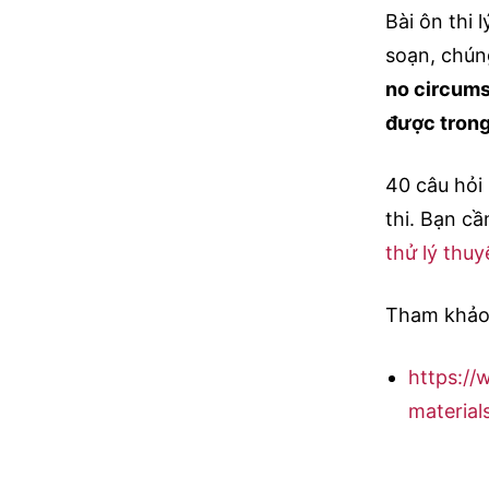
Bài ôn thi 
soạn, chúng
no circum
được trong
40 câu hỏi
thi. Bạn cầ
thử lý thuyế
Tham khảo
https://
material