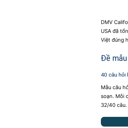
DMV Califor
USA đã tổng
Việt đúng 
Đề mẫu t
40 câu hỏi 
Mẫu câu hỏi
soạn. Mỗi 
32/40 câu. 