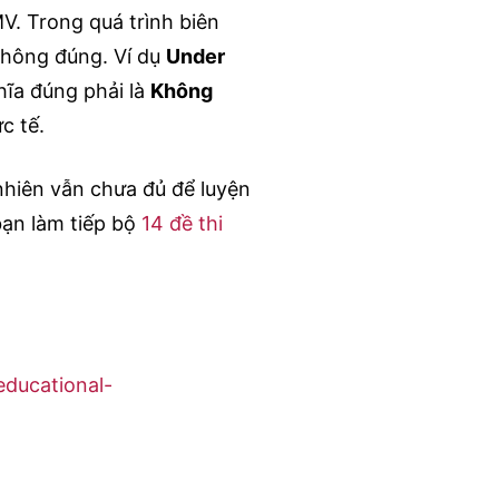
MV. Trong quá trình biên
 không đúng. Ví dụ
Under
hĩa đúng phải là
Không
ực tế.
nhiên vẫn chưa đủ để luyện
bạn làm tiếp bộ
14 đề thi
educational-