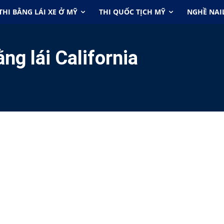
THI BẰNG LÁI XE Ở MỸ
THI QUỐC TỊCH MỸ
NGHỀ NAI
ằng lái California