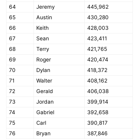
64
Jeremy
445,962
65
Austin
430,280
66
Keith
428,003
67
Sean
423,411
68
Terry
421,765
69
Roger
420,474
70
Dylan
418,372
71
Walter
408,162
72
Gerald
406,038
73
Jordan
399,914
74
Gabriel
392,658
75
Carl
390,817
76
Bryan
387,846