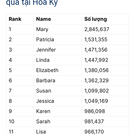
qua tại Hoa Kỳ
Rank
Name
Số lượng
1
Mary
2,845,637
2
Patricia
1,531,355
3
Jennifer
1,471,356
4
Linda
1,447,992
5
Elizabeth
1,380,056
6
Barbara
1,362,329
7
Susan
1,099,802
8
Jessica
1,049,169
9
Karen
986,098
10
Sarah
981,437
11
Lisa
966,170