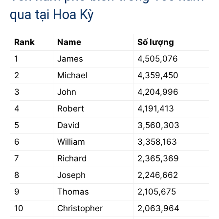
qua tại Hoa Kỳ
Rank
Name
Số lượng
1
James
4,505,076
2
Michael
4,359,450
3
John
4,204,996
4
Robert
4,191,413
5
David
3,560,303
6
William
3,358,163
7
Richard
2,365,369
8
Joseph
2,246,662
9
Thomas
2,105,675
10
Christopher
2,063,964