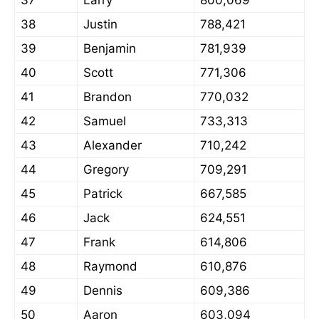
37
Larry
800,069
38
Justin
788,421
39
Benjamin
781,939
40
Scott
771,306
41
Brandon
770,032
42
Samuel
733,313
43
Alexander
710,242
44
Gregory
709,291
45
Patrick
667,585
46
Jack
624,551
47
Frank
614,806
48
Raymond
610,876
49
Dennis
609,386
50
Aaron
603,094