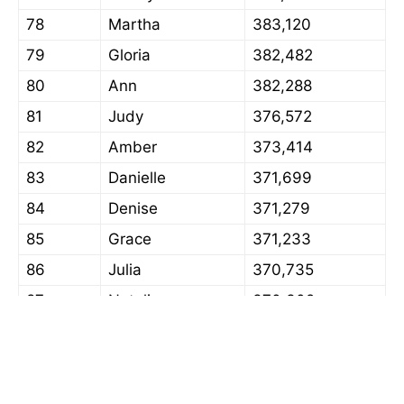
78
Martha
383,120
79
Gloria
382,482
80
Ann
382,288
81
Judy
376,572
82
Amber
373,414
83
Danielle
371,699
84
Denise
371,279
85
Grace
371,233
86
Julia
370,735
87
Natalie
370,302
88
Diana
364,848
89
Marilyn
360,867
90
Brittany
360,449