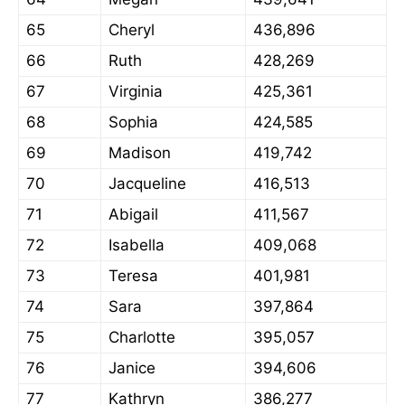
65
Cheryl
436,896
66
Ruth
428,269
67
Virginia
425,361
68
Sophia
424,585
69
Madison
419,742
70
Jacqueline
416,513
71
Abigail
411,567
72
Isabella
409,068
73
Teresa
401,981
74
Sara
397,864
75
Charlotte
395,057
76
Janice
394,606
77
Kathryn
386,277