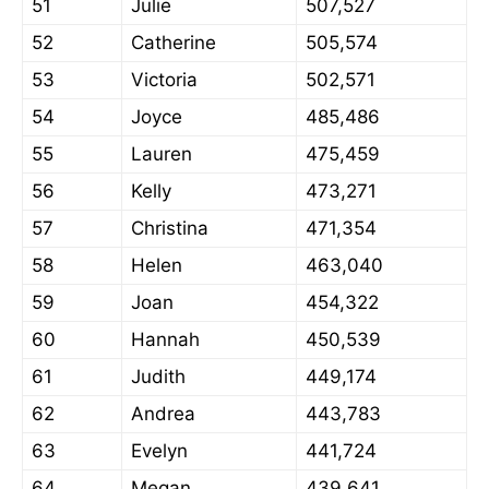
51
Julie
507,527
52
Catherine
505,574
53
Victoria
502,571
54
Joyce
485,486
55
Lauren
475,459
56
Kelly
473,271
57
Christina
471,354
58
Helen
463,040
59
Joan
454,322
60
Hannah
450,539
61
Judith
449,174
62
Andrea
443,783
63
Evelyn
441,724
64
Megan
439,641