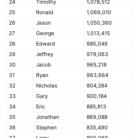
24
Timothy
1,078,512
25
Ronald
1,069,010
26
Jason
1,050,360
27
George
1,013,415
28
Edward
985,046
29
Jeffrey
979,063
30
Jacob
965,218
31
Ryan
963,664
32
Nicholas
904,284
33
Gary
900,184
34
Eric
885,813
35
Jonathan
869,088
36
Stephen
835,490