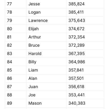
77
Jesse
385,824
78
Logan
385,411
79
Lawrence
375,643
80
Elijah
374,672
81
Arthur
372,354
82
Bruce
372,289
83
Harold
367,395
84
Billy
364,986
85
Liam
357,841
86
Alan
357,501
87
Juan
356,618
88
Joe
353,441
89
Mason
340,383